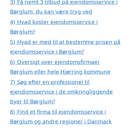
3)
Få nemt 3 tilbud på ejendomsservice i
Børglum, du kan være tryg ved
4)
Hvad koster ejendomsservice i
Børglum?
5)
Hvad er med til at bestemme prisen på
ejendomsservice i Børglum?
6)
Oversigt over ejendomsfirmaer
Børglum eller hele Hjørring kommune
7)
Søg efter en professionel til
ejendomsservice i de omkringliggende
byer til Børglum?
8)
Find et firma til ejendomsservice i
Børglum og andre regioner i Danmark