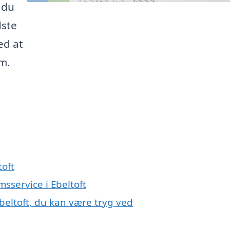
 du
dste
ed at
om.
toft
sservice i Ebeltoft
beltoft, du kan være tryg ved