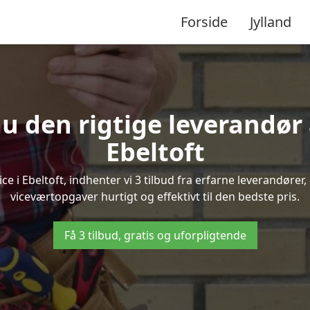
Forside
Jylland
u den rigtige leverandør 
Ebeltoft
 i Ebeltoft, indhenter vi 3 tilbud fra erfarne leverandører, 
viceværtopgaver hurtigt og effektivt til den bedste pris.
Få 3 tilbud, gratis og uforpligtende