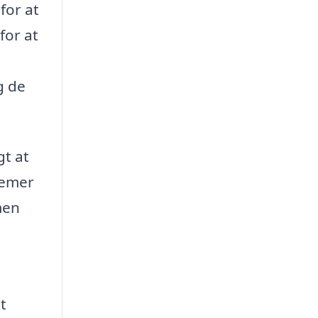
for at
for at
g de
gt at
lemer
men
t