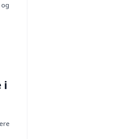
 og
 i
lere