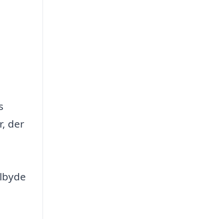
s
r, der
ilbyde