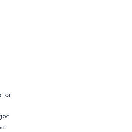
p for
 god
kan