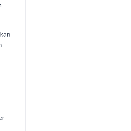
n
 kan
n
er