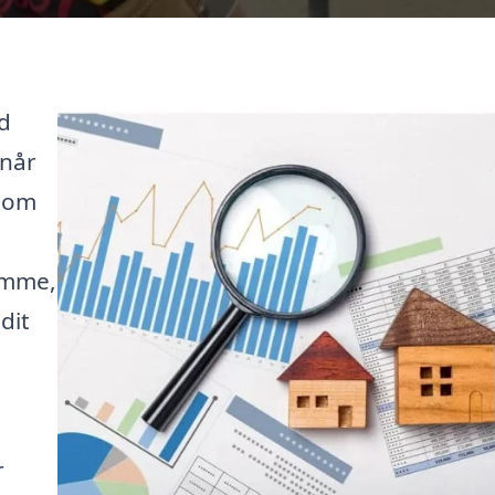
d
 når
t om
omme,
dit
r