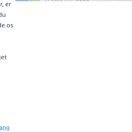
, er
 du
de os
get
vang