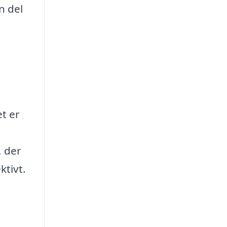
n del
et er
, der
ktivt.