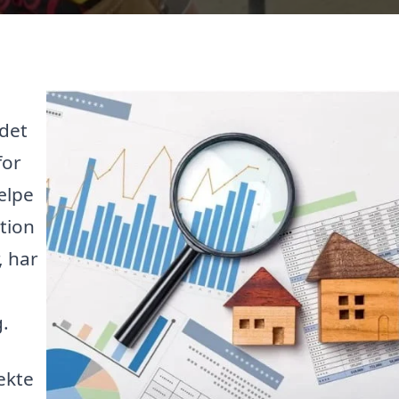
 det
for
ælpe
ation
, har
g.
ekte