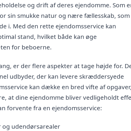
geholdelse og drift af deres ejendomme. Som e
for sin smukke natur og nære fællesskab, som
jde i. Med den rette ejendomsservice kan
timal stand, hvilket både kan øge
eten for beboerne.
g, er der flere aspekter at tage højde for. D
ionel udbyder, der kan levere skræddersyede
domsservice kan dække en bred vifte af opgaver
kre, at dine ejendomme bliver vedligeholdt effe
an forvente fra en ejendomsservice:
r og udendørsarealer