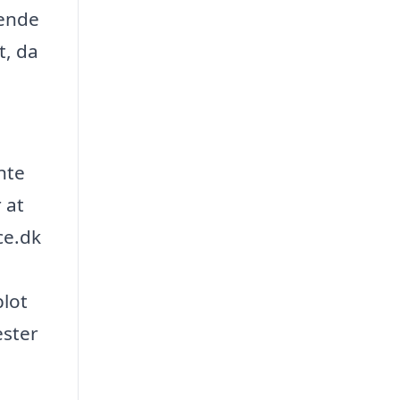
dende
t, da
nte
 at
ce.dk
blot
ester