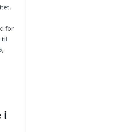
tet.
d for
til
ø,
 i