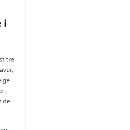
 i
st tre
aver,
ælge
 en
m de
den