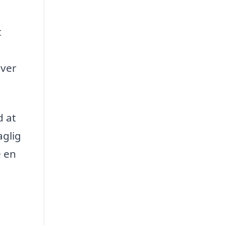
t
iver
d at
aglig
e en