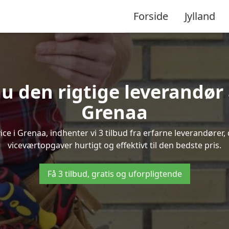
Forside
Jylland
u den rigtige leverandør 
Grenaa
 i Grenaa, indhenter vi 3 tilbud fra erfarne leverandører, 
viceværtopgaver hurtigt og effektivt til den bedste pris.
Få 3 tilbud, gratis og uforpligtende