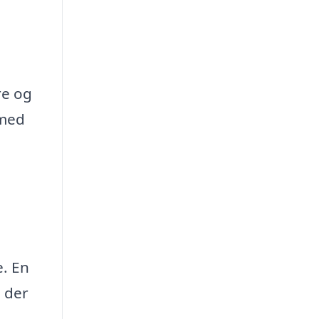
re og
 med
e. En
 der