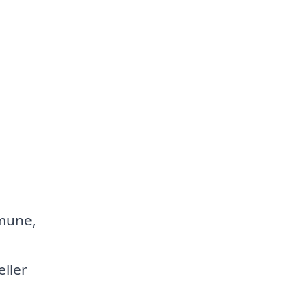
mmune,
eller