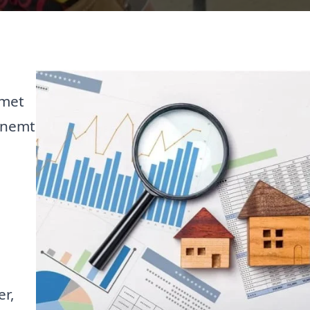
mmet
t nemt
,
u
er,