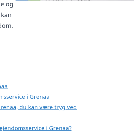
de og
u kan
ndom.
naa
omsservice i Grenaa
Grenaa, du kan være tryg ved
 ejendomsservice i Grenaa?