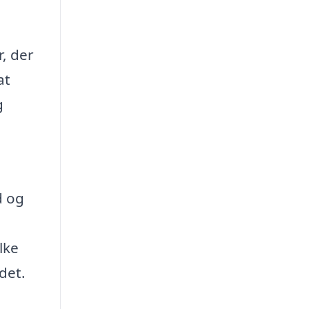
, der
at
g
d og
lke
det.