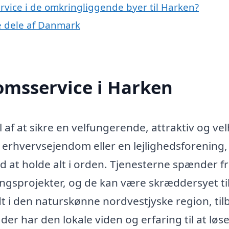
ervice i de omkringliggende byer til Harken?
re dele af Danmark
omsservice i Harken
 af at sikre en velfungerende, attraktiv og vel
 erhvervsejendom eller en lejlighedsforening,
 at holde alt i orden. Tjenesterne spænder f
ringsprojekter, og de kan være skræddersyet ti
t i den naturskønne nordvestjyske region, til
der har den lokale viden og erfaring til at løs