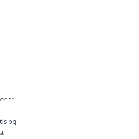
or at
tis og
st