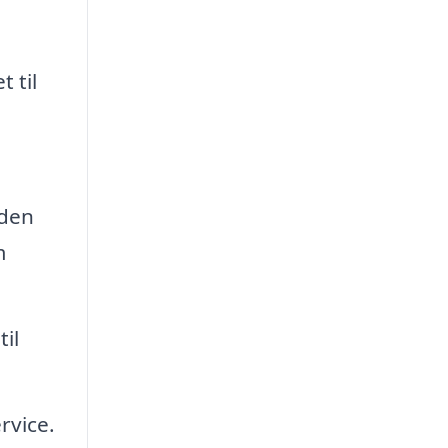
 til
iden
m
il
rvice.