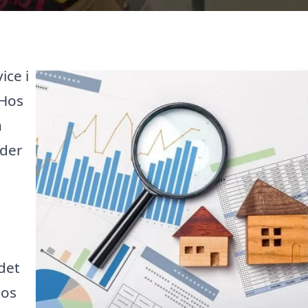
ice i
 Hos
n
yder
det
 os