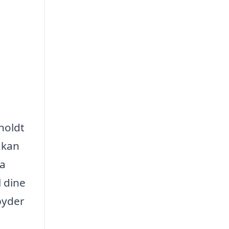
holdt
 kan
ra
l dine
byder
e