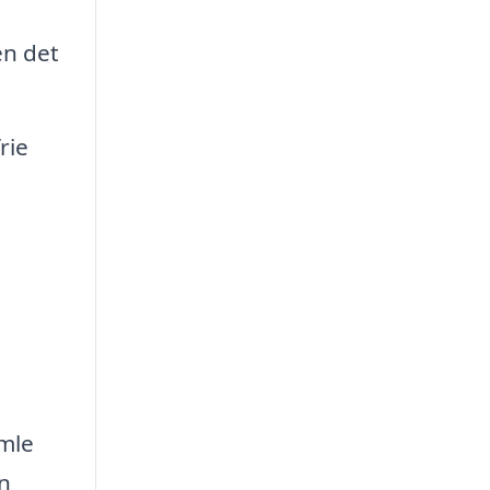
en det
rie
amle
n