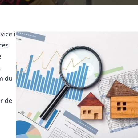
vice i
res
e
a
om du
r de