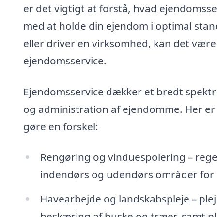
er det vigtigt at forstå, hvad ejendomss
med at holde din ejendom i optimal stand.
eller driver en virksomhed, kan det være
ejendomsservice.
Ejendomsservice dækker et bredt spektru
og administration af ejendomme. Her er
gøre en forskel:
Rengøring og vinduespolering – rege
indendørs og udendørs områder for at
Havearbejde og landskabspleje – ple
beskæring af buske og træer, samt pl