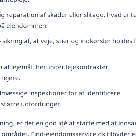
g reparation af skader eller slitage, hvad ent
t på ejendommen.
kring af, at veje, stier og indkørsler holdes f
af lejemål, herunder lejekontrakter,
lejere.
lmæssige inspektioner for at identificere
l større udfordringer.
ing, er det en god idé at starte med at inds
i området. Find-ejendomsservice.dk tilbyder e