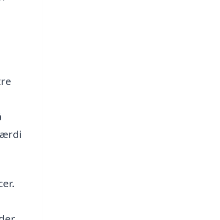
tre
å
værdi
cer.
 der