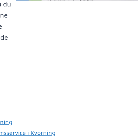
å du
ine
e
 de
rning
msservice i Kvorning