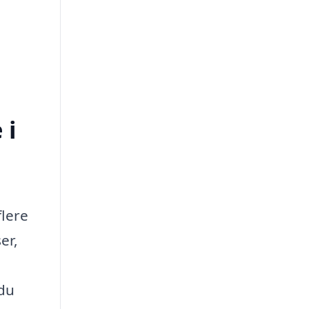
 i
flere
er,
 du