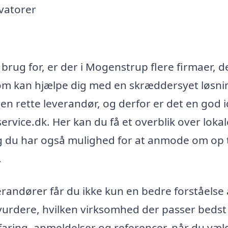
vatorer
 brug for, er der i Mogenstrup flere firmaer, d
 som kan hjælpe dig med en skræddersyet løsni
n rette leverandør, og derfor er det en god i
vice.dk. Her kan du få et overblik over lokal
g du har også mulighed for at anmode om op ti
.
verandører får du ikke kun en bedre forståelse 
urdere, hvilken virksomhed der passer bedst 
rfaring, anmeldelser og referencer, når du væl