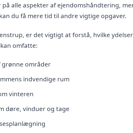
r på alle aspekter af ejendomshåndtering, me
kan du få mere tid til andre vigtige opgaver.
strup, er det vigtigt at forstå, hvilke ydelse
 kan omfatte:
af grønne områder
dommens indvendige rum
om vinteren
m døre, vinduer og tage
lsesplanlægning