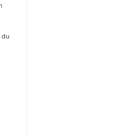
n
r du