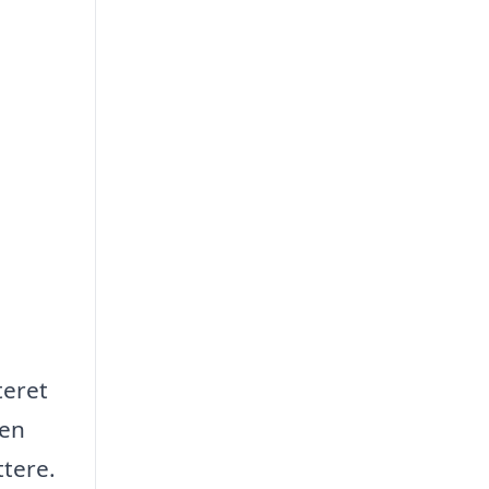
teret
 en
tere.