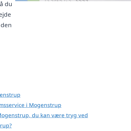
så du
ejde
e den
genstrup
omsservice i Mogenstrup
Mogenstrup, du kan være tryg ved
trup?