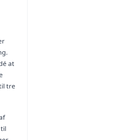
er
ng.
dé at
e
l tre
af
til
ger