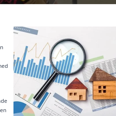
en
 med
nde
den