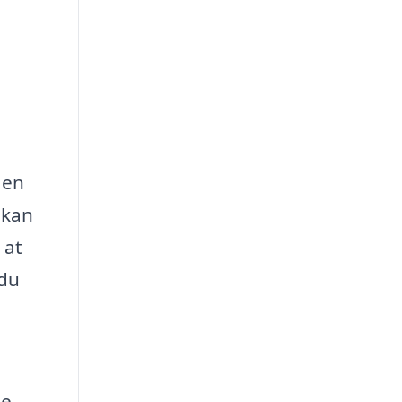
 en
 kan
 at
 du
de