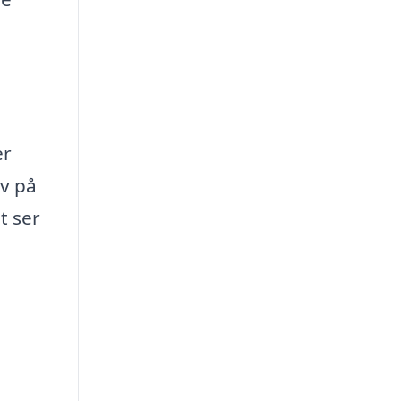
er
v på
t ser