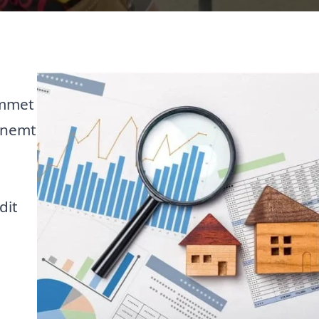
ommet
t nemt
dit