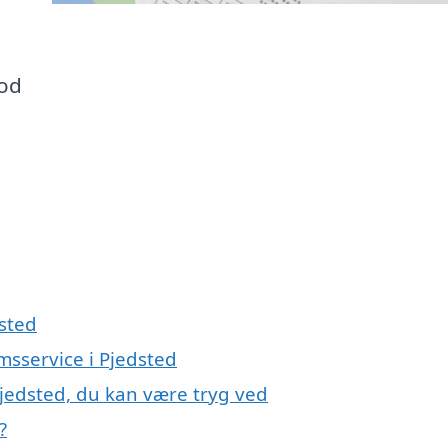
mod
sted
msservice i Pjedsted
Pjedsted, du kan være tryg ved
?