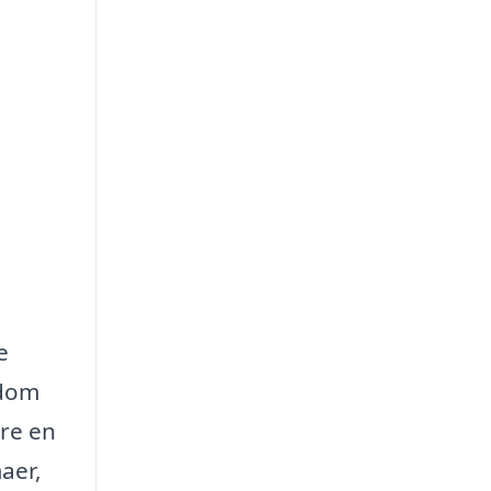
e
ndom
ære en
aer,