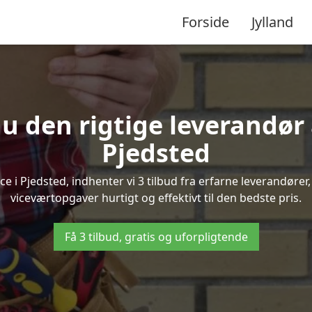
Forside
Jylland
u den rigtige leverandør 
Pjedsted
 i Pjedsted, indhenter vi 3 tilbud fra erfarne leverandører, 
viceværtopgaver hurtigt og effektivt til den bedste pris.
Få 3 tilbud, gratis og uforpligtende