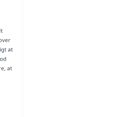
dt
over
igt at
god
e, at