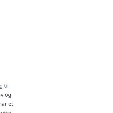
 til
ov og
har et
kutte