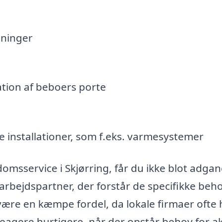
gninger
ation af beboers porte
e installationer, som f.eks. varmesystemer
omsservice i Skjørring, får du ikke blot adgang
arbejdspartner, der forstår de specifikke beh
 være en kæmpe fordel, da lokale firmaer ofte 
reagere hurtigere, når der opstår behov for a