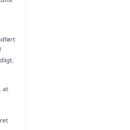
udført
f
ligt,
, at
ret