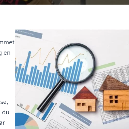
ommet
g en
se,
n du
ør