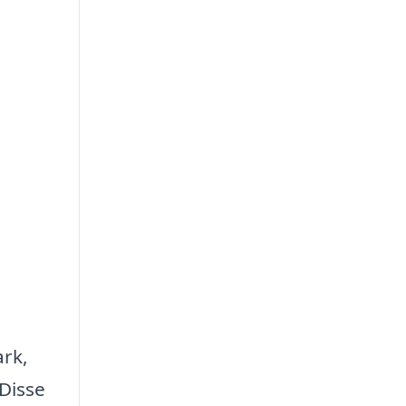
ark,
 Disse