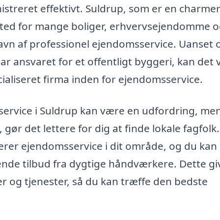
streret effektivt. Suldrup, som er en charme
msted for mange boliger, erhvervsejendomme 
 gavn af professionel ejendomsservice. Uanset
har ansvaret for et offentligt byggeri, kan det
ialiseret firma inden for ejendomsservice.
service i Suldrup kan være en udfordring, me
ør det lettere for dig at finde lokale fagfolk.
everer ejendomsservice i dit område, og du kan
ende tilbud fra dygtige håndværkere. Dette gi
r og tjenester, så du kan træffe den bedste