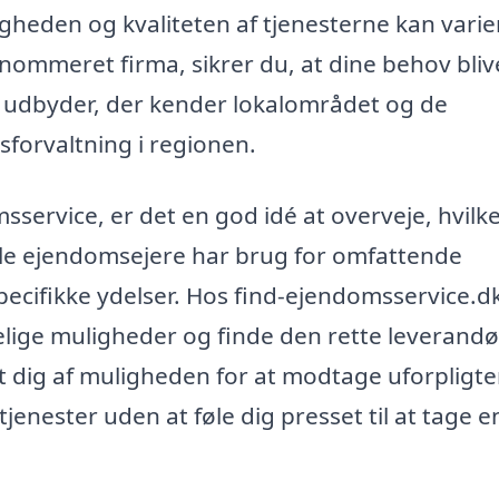
heden og kvaliteten af tjenesterne kan varie
enommeret firma, sikrer du, at dine behov bliv
en udbyder, der kender lokalområdet og de
sforvaltning i regionen.
sservice, er det en god idé at overveje, hvilk
ogle ejendomsejere har brug for omfattende
ecifikke ydelser. Hos find-ejendomsservice.d
gelige muligheder og finde den rette leverandø
t dig af muligheden for at modtage uforpligt
jenester uden at føle dig presset til at tage e