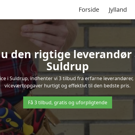
Forside
Jylland
u den rigtige leverandør 
Suldrup
 i Suldrup, indhenter vi 3 tilbud fra erfarne leverandører, 
viceværtopgaver hurtigt og effektivt til den bedste pris.
Få 3 tilbud, gratis og uforpligtende