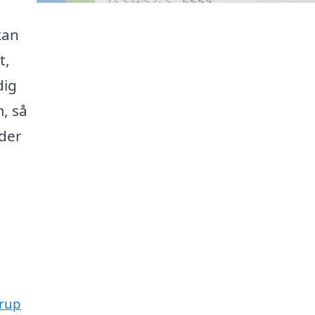
kan
t,
dig
, så
yder
drup