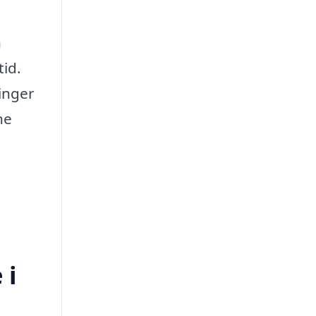
n
tid.
inger
ne
 i