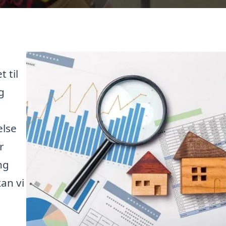
 til
g
else
r
ng
an vi