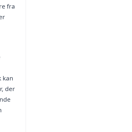
re fra
er
e
k kan
r, der
ende
n