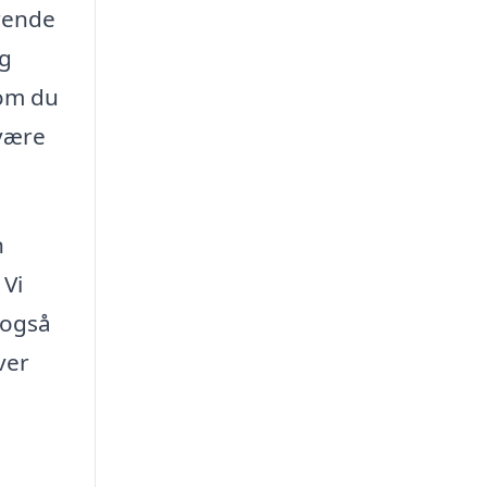
rende
og
 om du
 være
n
 Vi
 også
ver