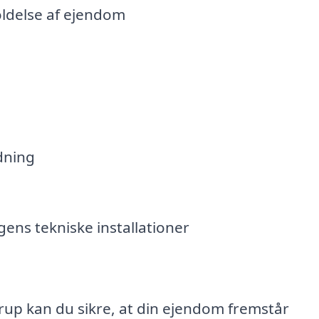
ldelse af ejendom
dning
ens tekniske installationer
drup kan du sikre, at din ejendom fremstår