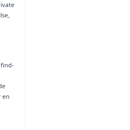
rivate
lse,
find-
de
r en