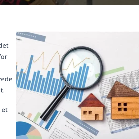
det
for
yede
t.
 et