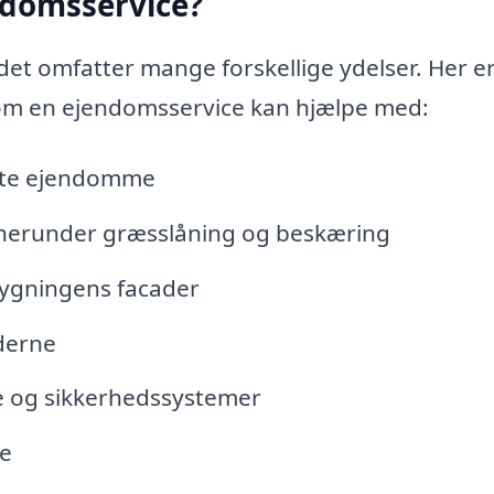
endomsservice?
et omfatter mange forskellige ydelser. Her e
som en ejendomsservice kan hjælpe med:
vate ejendomme
 herunder græsslåning og beskæring
bygningens facader
derne
se og sikkerhedssystemer
je