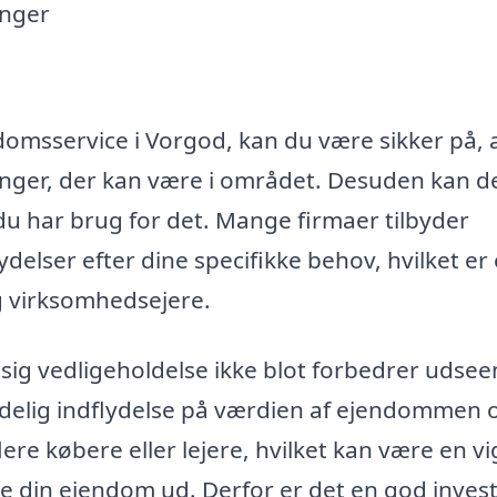
inger
domsservice i Vorgod, kan du være sikker på, 
inger, der kan være i området. Desuden kan d
 du har brug for det. Mange firmaer tilbyder
ydelser efter dine specifikke behov, hvilket er
og virksomhedsejere.
ig vedligeholdelse ikke blot forbedrer udse
delig indflydelse på værdien af ejendommen 
lere købere eller lejere, hvilket kan være en vi
leje din ejendom ud. Derfor er det en god inves