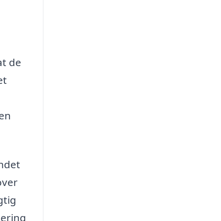
at de
et
 en
endet
over
gtig
tering