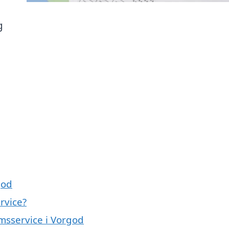
g
god
rvice?
msservice i Vorgod