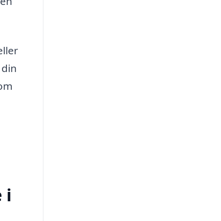
men
ller
 din
dom
 i