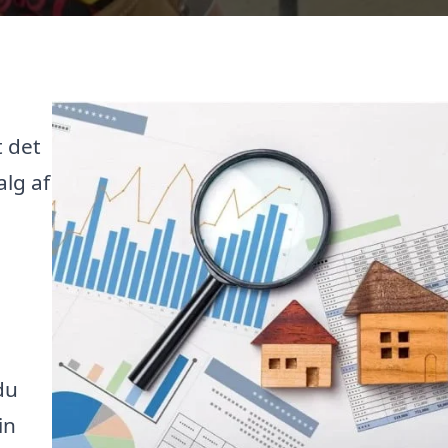
 det
alg af
du
in