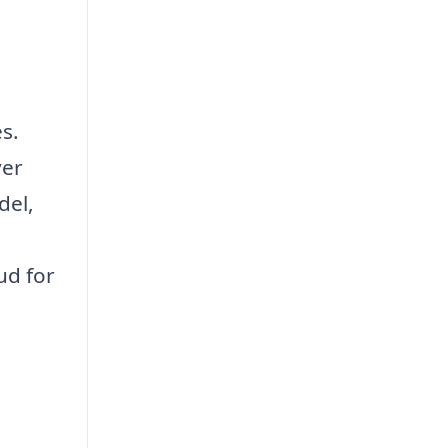
s.
ver
del,
ud for