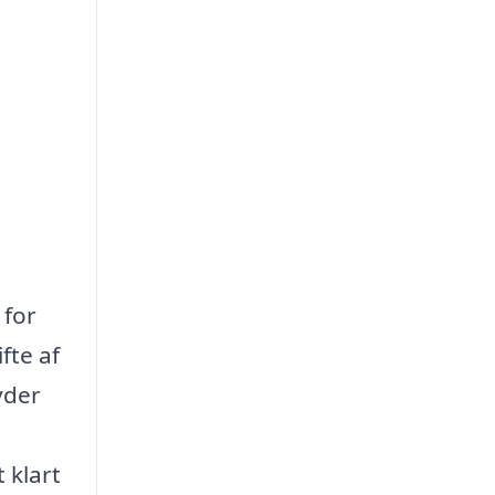
 for
fte af
yder
 klart