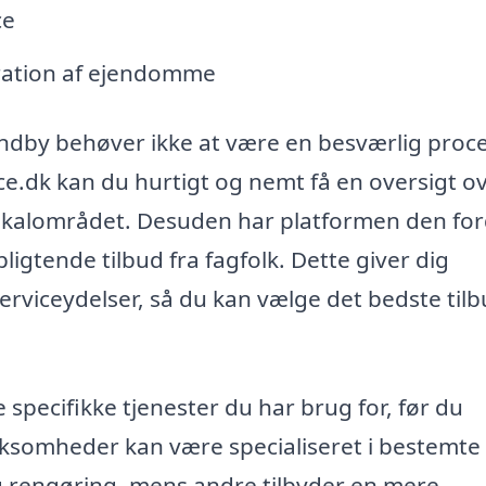
ce
stration af ejendomme
øndby behøver ikke at være en besværlig proce
.dk kan du hurtigt og nemt få en oversigt o
 lokalområdet. Desuden har platformen den for
rpligtende tilbud fra fagfolk. Dette giver dig
rviceydelser, så du kan vælge det bedste tilb
 specifikke tjenester du har brug for, før du
rksomheder kan være specialiseret i bestemte
g rengøring, mens andre tilbyder en mere