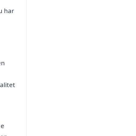
u har
en
alitet
de