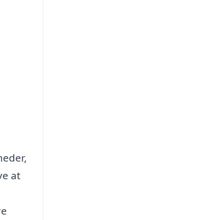
heder,
ve at
re