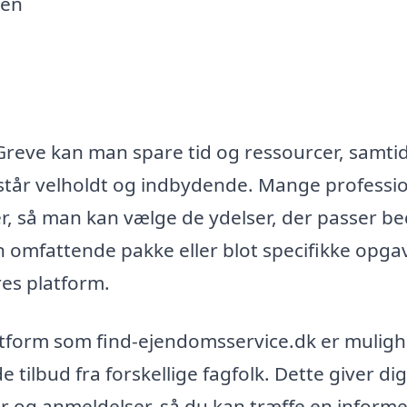
men
Greve kan man spare tid og ressourcer, samti
tår velholdt og indbydende. Mange professio
, så man kan vælge de ydelser, der passer bed
 omfattende pakke eller blot specifikke opgav
res platform.
latform som find-ejendomsservice.dk er mulig
e tilbud fra forskellige fagfolk. Dette giver di
r og anmeldelser, så du kan træffe en inform