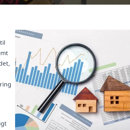
il
emt
det,
,
ring
igt