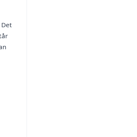
 Det
tår
kan