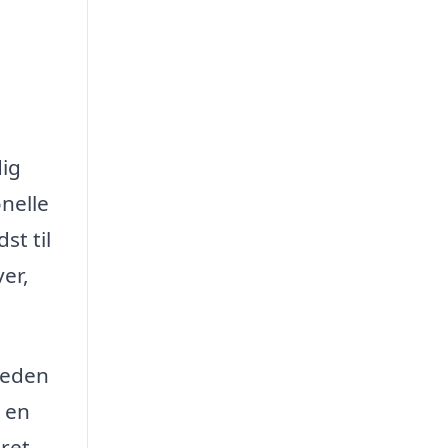
dig
nelle
st til
er,
heden
g en
eret