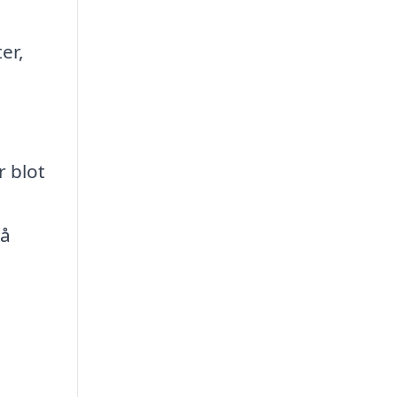
er,
r blot
på