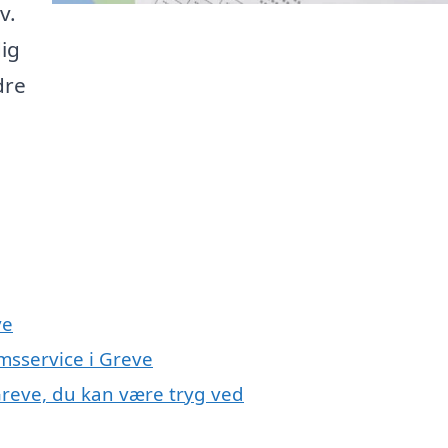
v.
dig
dre
ve
msservice i Greve
Greve, du kan være tryg ved