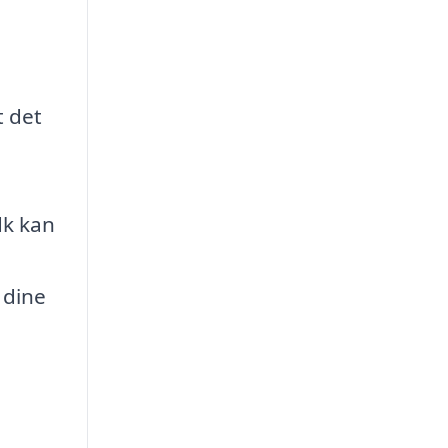
t det
dk kan
 dine