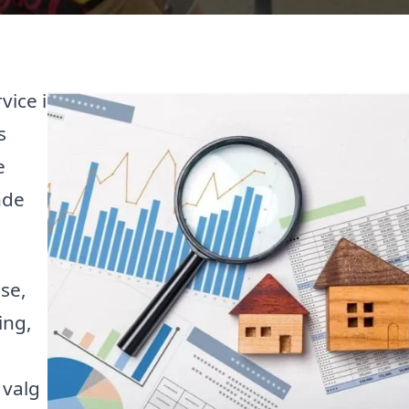
vice i
s
e
nde
se,
ing,
 valg