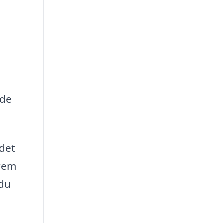
ede
 det
frem
 du