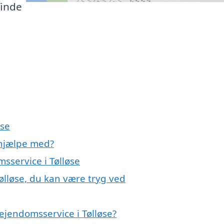
finde
øse
 hjælpe med?
sservice i Tølløse
ølløse, du kan være tryg ved
ejendomsservice i Tølløse?