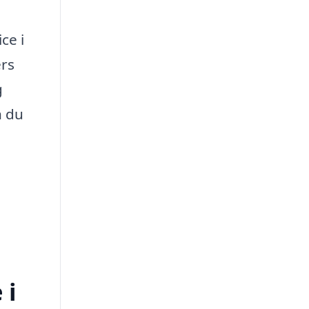
ce i
ers
g
n du
 i