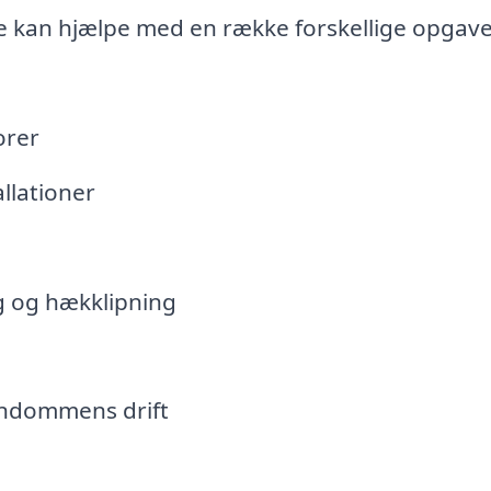
se kan hjælpe med en række forskellige opgave
orer
llationer
g og hækklipning
jendommens drift