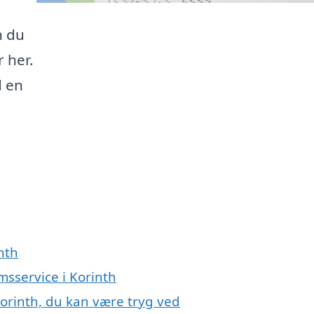
n du
r her.
d en
nth
msservice i Korinth
orinth, du kan være tryg ved