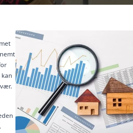
mmet
t nemt
for
u kan
svær.
eden
.