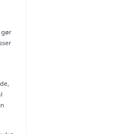
e gør
sser
ide,
l
in