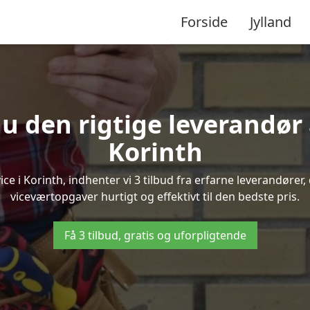
Forside
Jylland
u den rigtige leverandør 
Korinth
 i Korinth, indhenter vi 3 tilbud fra erfarne leverandører, 
viceværtopgaver hurtigt og effektivt til den bedste pris.
Få 3 tilbud, gratis og uforpligtende