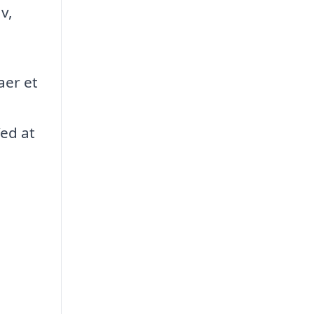
v,
aer et
Ved at