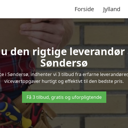
Forside
Jylland
u den rigtige leverandør 
Søndersø
i Søndersø, indhenter vi 3 tilbud fra erfarne leverandører,
viceværtopgaver hurtigt og effektivt til den bedste pris.
Få 3 tilbud, gratis og uforpligtende