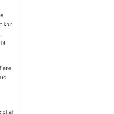
le
et kan
.
til
flere
bud
jet af