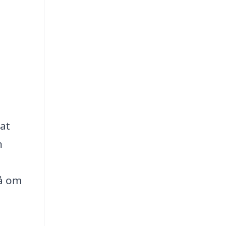
at
n
så om