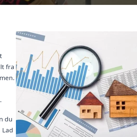
t
t fra
mmen.
.
an du
. Lad