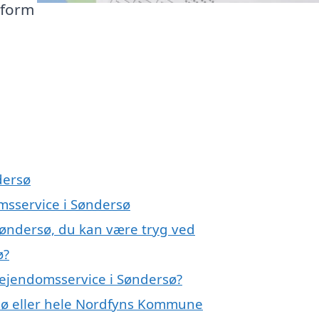
pform
dersø
msservice i Søndersø
Søndersø, du kan være tryg ved
ø?
 ejendomsservice i Søndersø?
sø eller hele Nordfyns Kommune