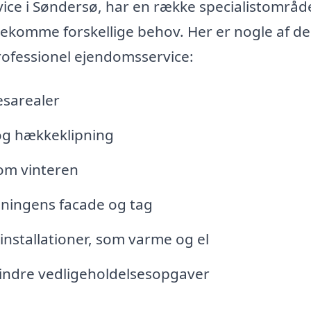
ice i Søndersø, har en række specialistområd
ekomme forskellige behov. Her er nogle af de
professionel ejendomsservice:
esarealer
og hækkeklipning
om vinteren
gningens facade og tag
nstallationer, som varme og el
 mindre vedligeholdelsesopgaver