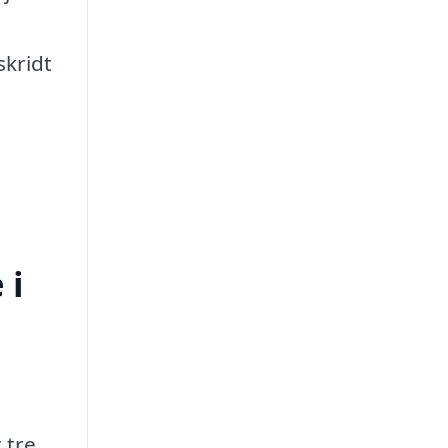
skridt
 i
 tre