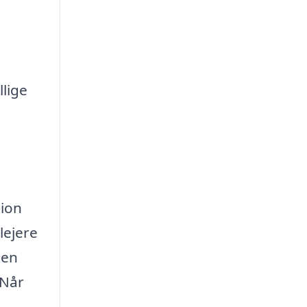
llige
tion
lejere
sen
 Når