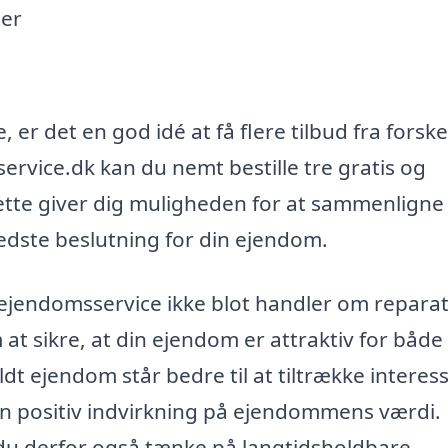
ter
er det en god idé at få flere tilbud fra forske
rvice.dk kan du nemt bestille tre gratis og
 Dette giver dig muligheden for at sammenligne
bedste beslutning for din ejendom.
at ejendomsservice ikke blot handler om repara
t sikre, at din ejendom er attraktiv for både 
dt ejendom står bedre til at tiltrække interes
 en positiv indvirkning på ejendommens værdi.
 du derfor også tænke på langtidsholdbare