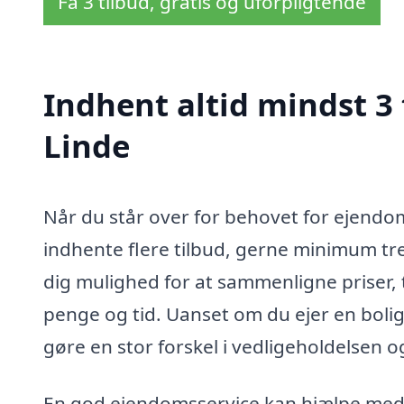
Få 3 tilbud, gratis og uforpligtende
Indhent altid mindst 3
Linde
Når du står over for behovet for ejendoms
indhente flere tilbud, gerne minimum tre.
dig mulighed for at sammenligne priser, t
penge og tid. Uanset om du ejer en bolig
gøre en stor forskel i vedligeholdelsen o
En god ejendomsservice kan hjælpe med 