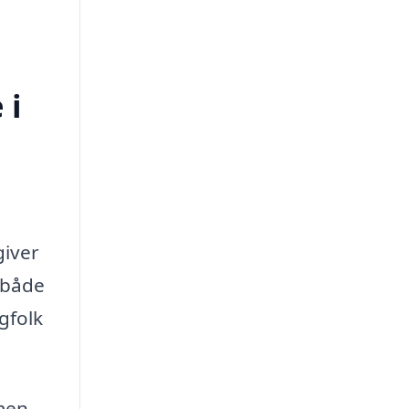
 i
giver
r både
gfolk
men