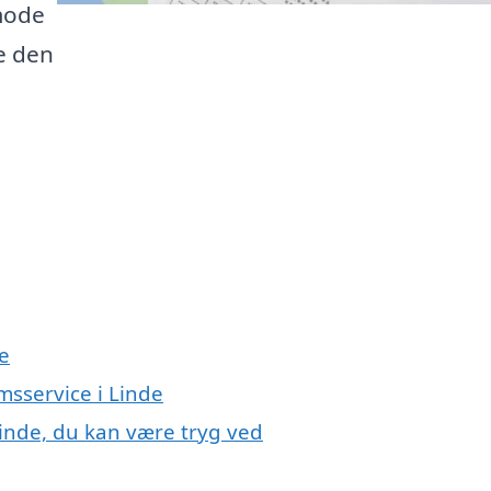
mode
e den
e
msservice i Linde
Linde, du kan være tryg ved