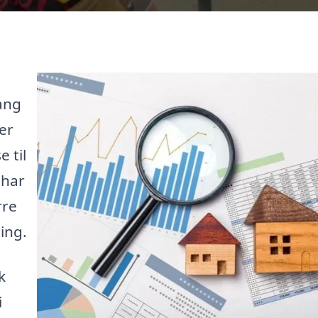
ang
der
 til
 har
rre
ing.
k
i