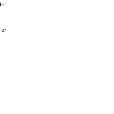
det
 er