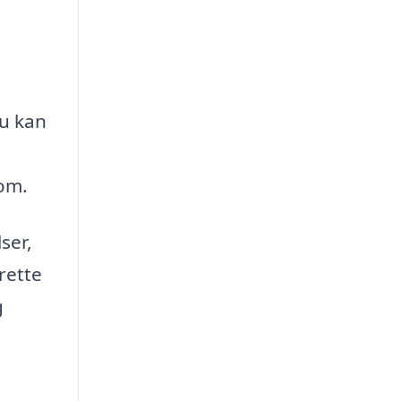
du kan
dom.
ser,
rette
g