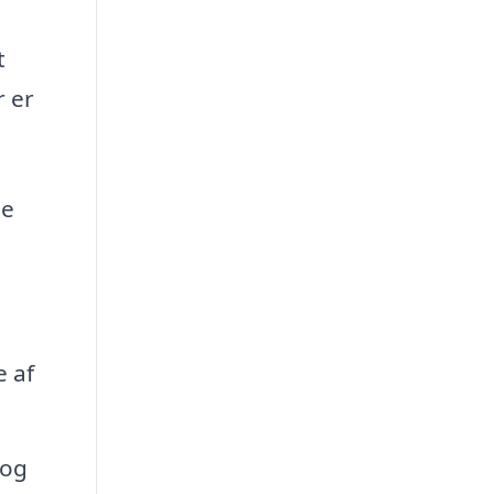
t
r er
de
 af
 og