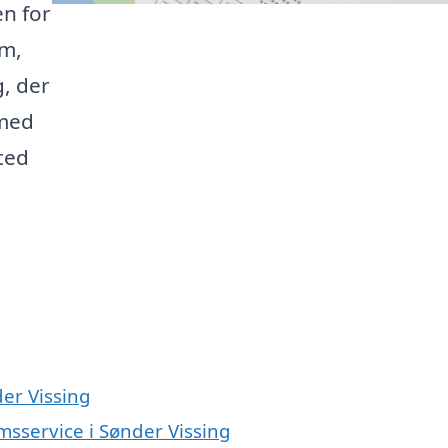
en for
rm,
, der
 med
ted
er Vissing
msservice i Sønder Vissing