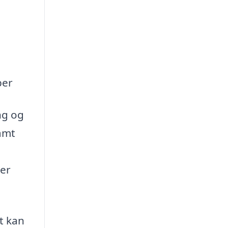
ber
ng og
samt
der
t kan