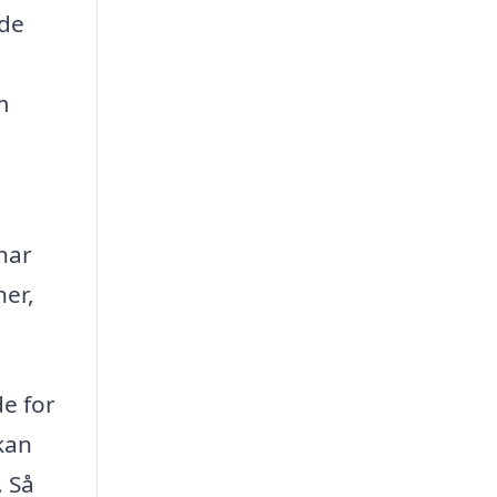
ode
m
har
ner,
de for
kan
. Så