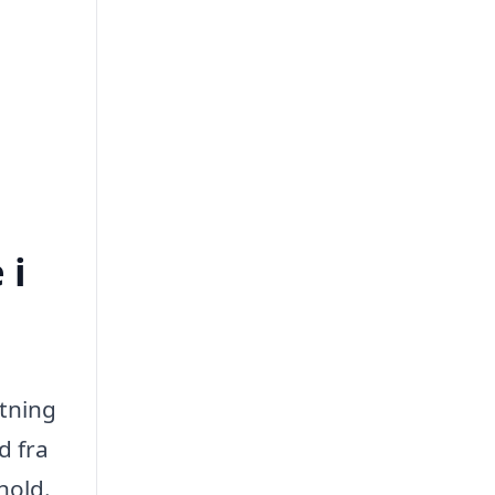
 i
utning
d fra
hold.