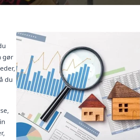
du
m gør
heder,
så du
se,
in
r,