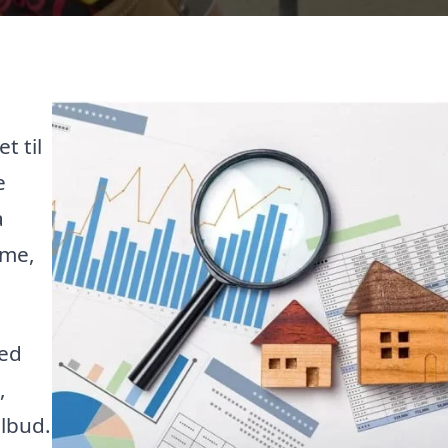
t til
e
a
mme,
hed
,
lbud.