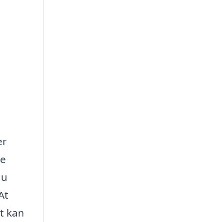
er
ne
du
At
t kan