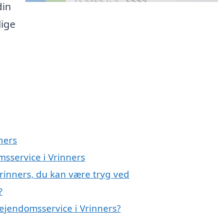
din
lige
ners
msservice i Vrinners
rinners, du kan være tryg ved
?
ejendomsservice i Vrinners?