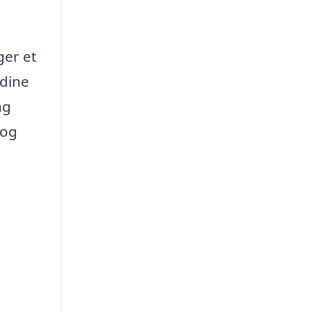
ger et
 dine
ng
 og