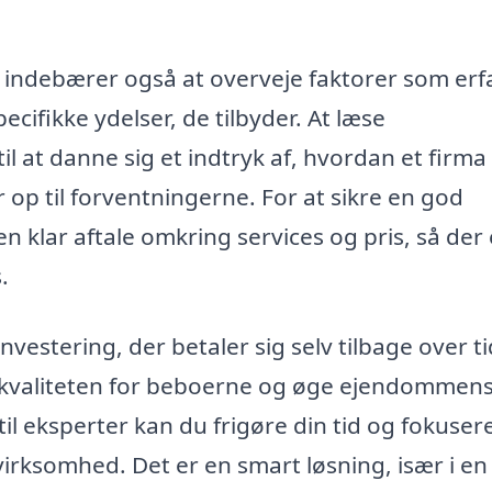
indebærer også at overveje faktorer som erf
cifikke ydelser, de tilbyder. At læse
l at danne sig et indtryk af, hvordan et firma
op til forventningerne. For at sikre en god
en klar aftale omkring services og pris, så der
.
vestering, der betaler sig selv tilbage over ti
skvaliteten for beboerne og øge ejendommen
il eksperter kan du frigøre din tid og fokuser
n virksomhed. Det er en smart løsning, især i en 