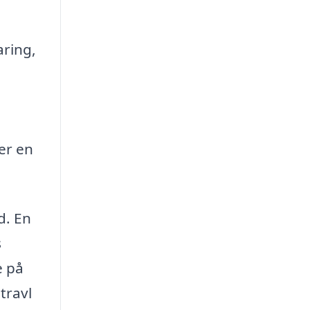
aring,
 er en
d. En
s
e på
travl