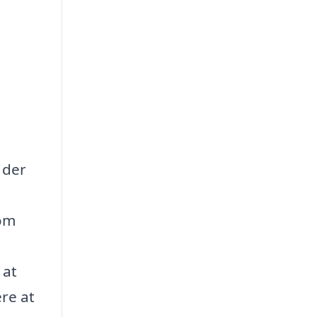
 der
i
som
 at
ere at