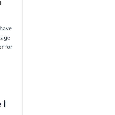
d
 have
 tage
er for
 i