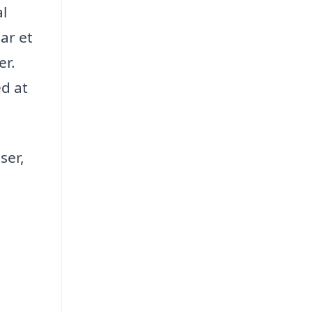
al
ar et
er.
d at
ser,