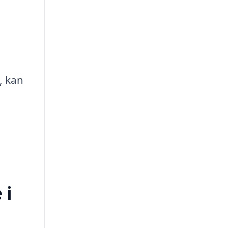
, kan
 i