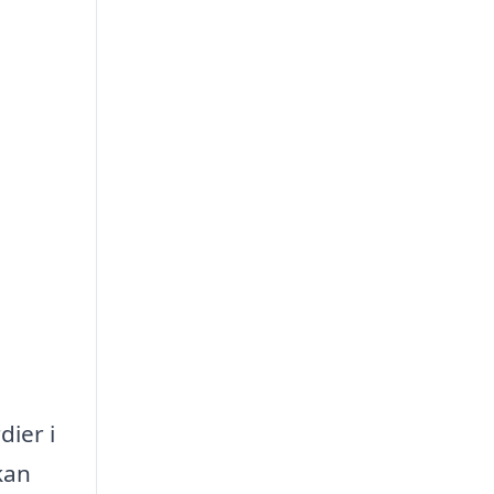
dier i
kan