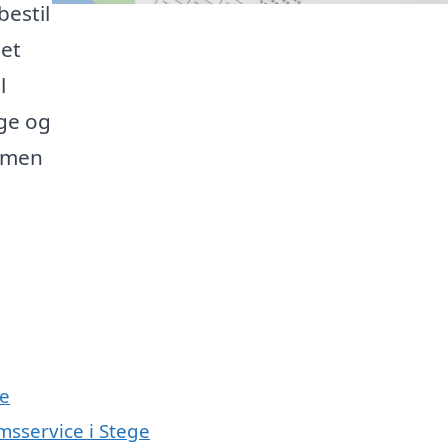
estil
Det
l
age og
ømmen
ge
msservice i Stege