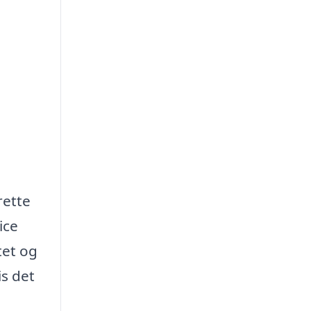
rette
ice
tet og
is det