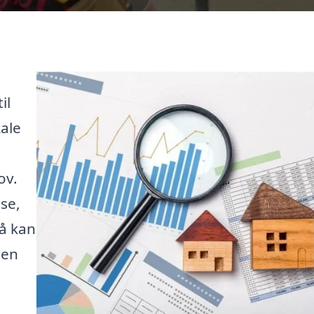
il
kale
ov.
se,
så kan
den