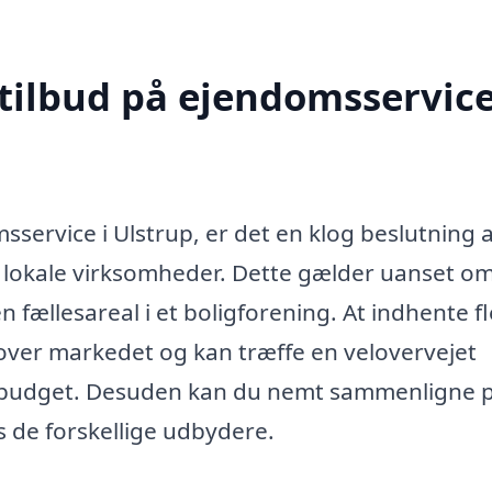
 tilbud på ejendomsservice
service i Ulstrup, er det en klog beslutning 
ra lokale virksomheder. Dette gælder uanset o
n fællesareal i et boligforening. At indhente f
k over markedet og kan træffe en velovervejet
g budget. Desuden kan du nemt sammenligne pr
 de forskellige udbydere.