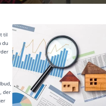
 til
n du
yder
lbud,
, der
jer