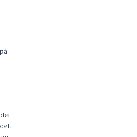
 på
 der
det.
kan