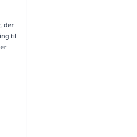
, der
ng til
ver