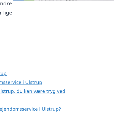
andre
r lige
rup
msservice i Ulstrup
lstrup, du kan være tryg ved
ejendomsservice i Ulstrup?