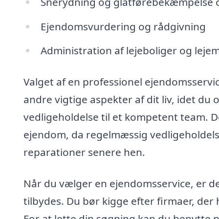
Snerydning og glatførebekæmpelse 
Ejendomsvurdering og rådgivning
Administration af lejeboliger og leje
Valget af en professionel ejendomsservic
andre vigtige aspekter af dit liv, idet 
vedligeholdelse til et kompetent team. De
ejendom, da regelmæssig vedligeholdelse 
reparationer senere hen.
Når du vælger en ejendomsservice, er det 
tilbydes. Du bør kigge efter firmaer, de
For at lette din søgning kan du benytte