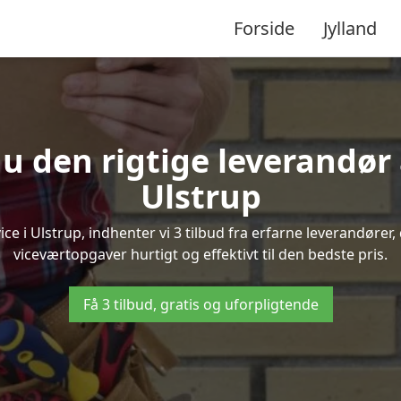
Forside
Jylland
u den rigtige leverandør 
Ulstrup
 i Ulstrup, indhenter vi 3 tilbud fra erfarne leverandører, 
viceværtopgaver hurtigt og effektivt til den bedste pris.
Få 3 tilbud, gratis og uforpligtende