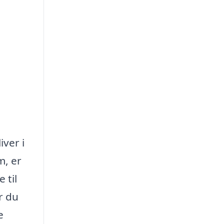
iver i
m, er
 til
r du
e