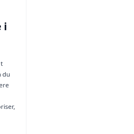
 i
at
m du
lere
iser,