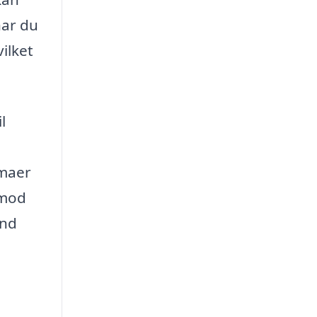
har du
ilket
l
rmaer
 mod
ind