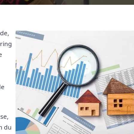
dde,
ring
e
de
se,
n du