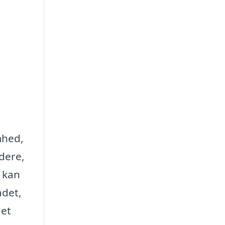
mhed,
dere,
 kan
ådet,
det