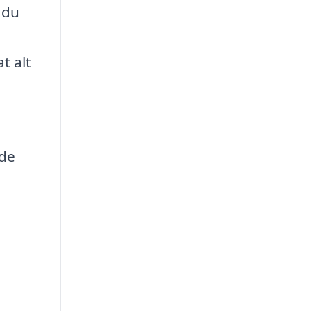
 du
t alt
lde