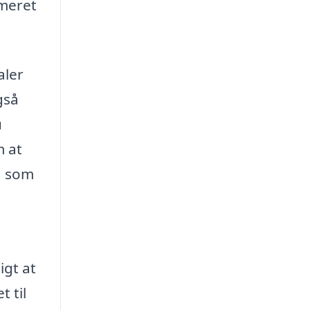
rmeret
aler
gså
u
m at
, som
igt at
t til