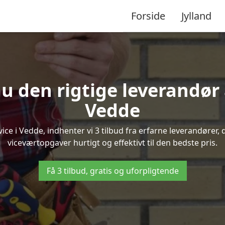
Forside
Jylland
u den rigtige leverandør 
Vedde
e i Vedde, indhenter vi 3 tilbud fra erfarne leverandører, d
viceværtopgaver hurtigt og effektivt til den bedste pris.
Få 3 tilbud, gratis og uforpligtende