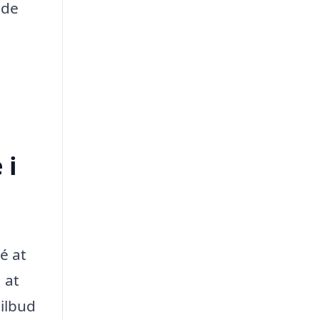
 de
 i
é at
 at
tilbud