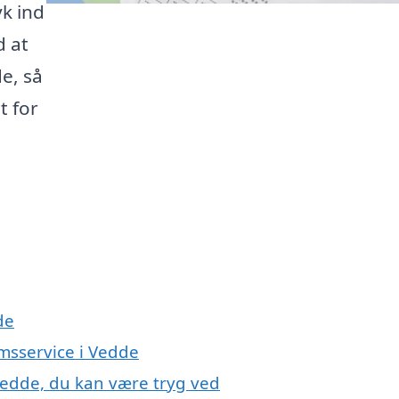
yk ind
d at
e, så
t for
de
msservice i Vedde
Vedde, du kan være tryg ved