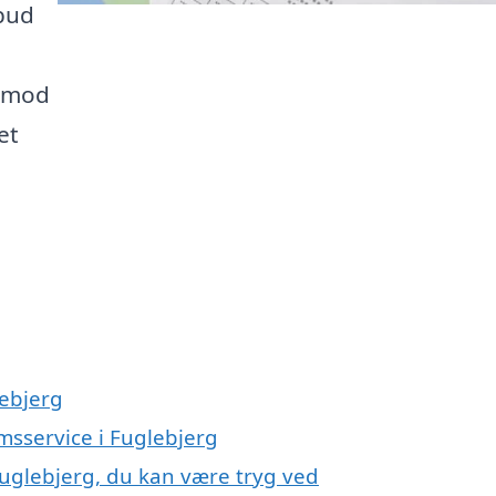
lbud
t mod
et
lebjerg
msservice i Fuglebjerg
Fuglebjerg, du kan være tryg ved