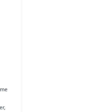
omme
er,