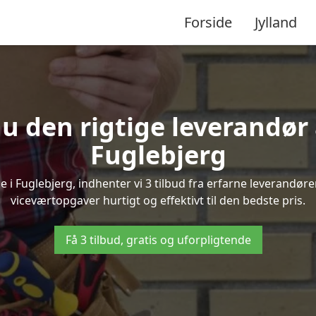
Forside
Jylland
u den rigtige leverandør 
Fuglebjerg
i Fuglebjerg, indhenter vi 3 tilbud fra erfarne leverandører,
viceværtopgaver hurtigt og effektivt til den bedste pris.
Få 3 tilbud, gratis og uforpligtende