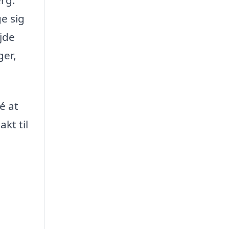
ge sig
jde
ger,
é at
kt til