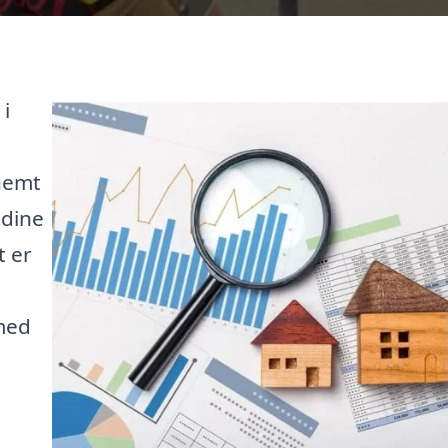
 i
 nemt
 dine
 er
 med