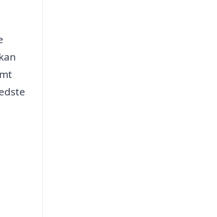
e
 kan
emt
bedste