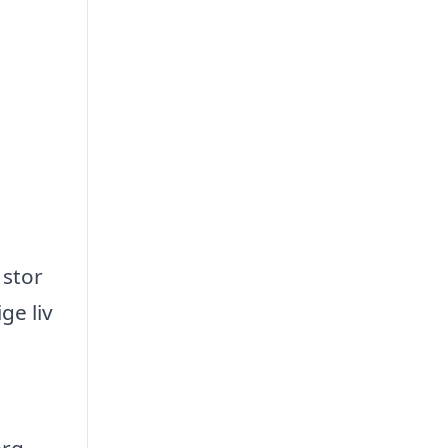
 stor
ge liv
erg.